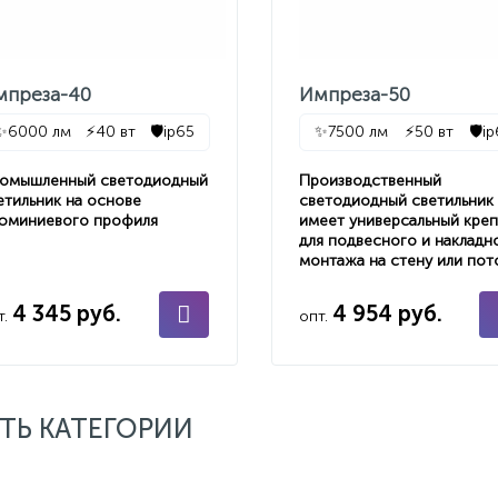
мпреза-40
Импреза-50
✨
6000 лм
⚡
40 вт
🛡️
ip65
✨
7500 лм
⚡
50 вт
🛡️
i
омышленный светодиодный
Производственный
етильник на основе
светодиодный светильник
юминиевого профиля
имеет универсальный кре
для подвесного и накладн
монтажа на стену или пот
4 345 руб.
4 954 руб.
т.
опт.
ТЬ КАТЕГОРИИ