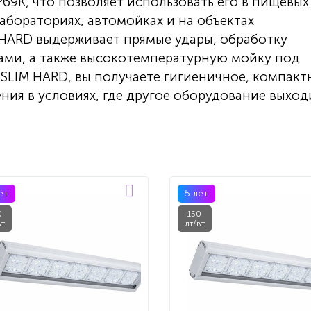
69K, что позволяет использовать его в пищевых
лабораториях, автомойках и на объектах
 HARD выдерживает прямые удары, обработку
ми, а также высокотемпературную мойку под
-SLIM HARD, вы получаете гигиеничное, компакт
ния в условиях, где другое оборудование выход
ет
5 лет
0
150
вт
лт/вт