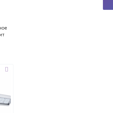
ное
ит