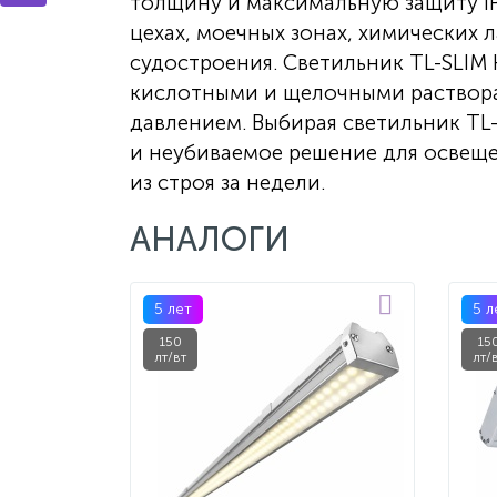
толщину и максимальную защиту IP
цехах, моечных зонах, химических 
судостроения. Светильник TL-SLIM
кислотными и щелочными раствора
давлением. Выбирая светильник TL
и неубиваемое решение для освеще
из строя за недели.
АНАЛОГИ
5 лет
5 л
150
15
лт/вт
лт/