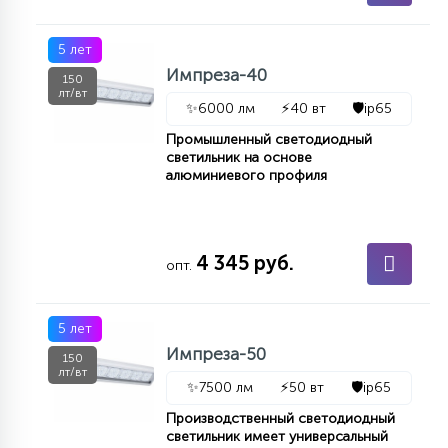
7
УПРАВЛЕНИЕ СВЕТОМ
5 лет
Импреза-40
150
34
лт/вт
КОМПЛЕКТУЮЩИЕ
✨
6000 лм
⚡
40 вт
🛡️
ip65
Промышленный светодиодный
светильник на основе
4
алюминиевого профиля
СТЕКЛЯННЫЕ
37
ПОДВЕСНЫЕ
4 345 руб.
опт.
12
5 лет
НАПОЛЬНЫЕ
Импреза-50
150
лт/вт
✨
7500 лм
⚡
50 вт
🛡️
ip65
36
НАСТЕННЫЕ
Производственный светодиодный
светильник имеет универсальный