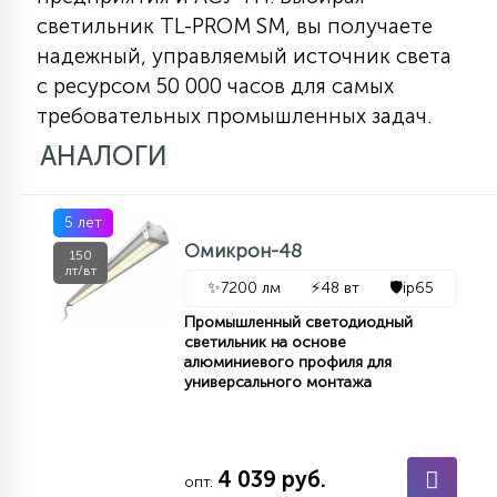
КРЕСЛА
светильник TL-PROM SM, вы получаете
надежный, управляемый источник света
6
с ресурсом 50 000 часов для самых
МЕДИЦИНСКИЕ АППАРАТЫ
требовательных промышленных задач.
АНАЛОГИ
3
ОПЕРАЦИОННЫЕ СТОЛЫ
5 лет
Омикрон-48
17
150
ДИНАМИЧЕСКИЙ СВЕТ
лт/вт
✨
7200 лм
⚡
48 вт
🛡️
ip65
Промышленный светодиодный
98
светильник на основе
СЦЕНИЧЕСКОЕ И СТУДИЙНОЕ
алюминиевого профиля для
универсального монтажа
6
ЛАЗЕРНЫЕ СИСТЕМЫ
4 039 руб.
опт.