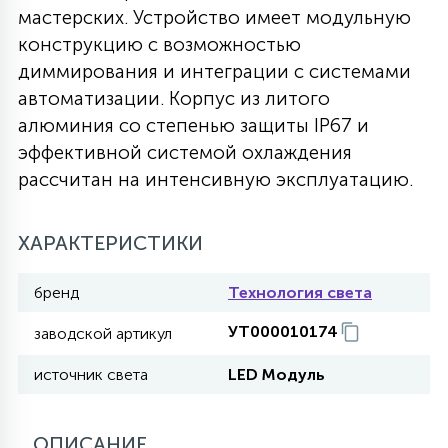
мастерских. Устройство имеет модульную
27
135
конструкцию с возможностью
13
ДЕРЕВЯННЫЕ
ЦИЛИНДРИЧЕСКИЕ
3D МОТИВЫ
СЕГМЕНТ
диммирования и интеграции с системами
автоматизации. Корпус из литого
117
568
10
144
ВОЛНИСТЫЕ
алюминия со степенью защиты IP67 и
ТАБЛЕТКИ
ГИРЛЯНДЫ
АКСЕССУАРЫ К LED ПАНЕЛЯМ
эффективной системой охлаждения
рассчитан на интенсивную эксплуатацию.
669
79
БРА И ЛЮСТРЫ
ШАРЫ
ХАРАКТЕРИСТИКИ
2
САЛЮТЫ
бренд
Технология света
УТ000010174
заводской артикул
17
ДЕРЕВЬЯ
источник света
LED Модуль
60
3D ФИГУРЫ ИЗ АКРИЛА
ОПИСАНИЕ