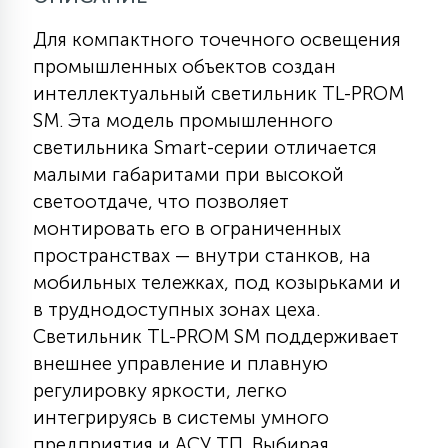
Для компактного точечного освещения
11
УЛИЧНЫЕ ЕЛИ
промышленных объектов создан
интеллектуальный светильник TL-PROM
SM. Эта модель промышленного
4
ИНТЕРЬЕРНЫЕ ЕЛИ
светильника Smart-серии отличается
малыми габаритами при высокой
светоотдаче, что позволяет
12
КОМПЛЕКТЫ ДЛЯ ЕЛЕЙ
монтировать его в ограниченных
пространствах — внутри станков, на
мобильных тележках, под козырьками и
4
ВИДЕО ЗАНАВЕСЫ
в труднодоступных зонах цеха.
Светильник TL-PROM SM поддерживает
524
ПРАЗДНИЧНЫЕ ФИГУРЫ-
внешнее управление и плавную
ФОНАРИКИ
регулировку яркости, легко
интегрируясь в системы умного
4
КОСМЕТОЛОГИЧЕСКИЕ
предприятия и АСУ ТП. Выбирая