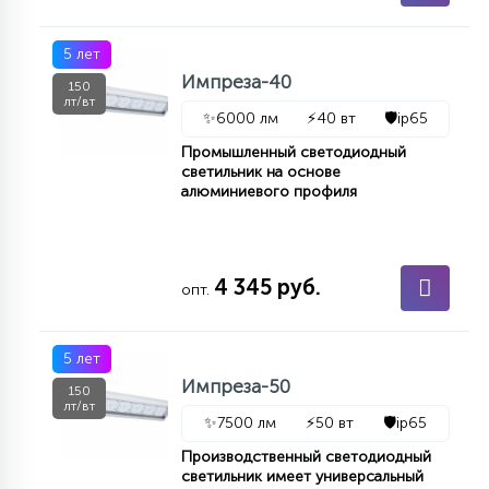
7
УПРАВЛЕНИЕ СВЕТОМ
5 лет
Импреза-40
150
34
лт/вт
КОМПЛЕКТУЮЩИЕ
✨
6000 лм
⚡
40 вт
🛡️
ip65
Промышленный светодиодный
светильник на основе
4
алюминиевого профиля
СТЕКЛЯННЫЕ
37
ПОДВЕСНЫЕ
4 345 руб.
опт.
12
5 лет
НАПОЛЬНЫЕ
Импреза-50
150
лт/вт
✨
7500 лм
⚡
50 вт
🛡️
ip65
36
НАСТЕННЫЕ
Производственный светодиодный
светильник имеет универсальный