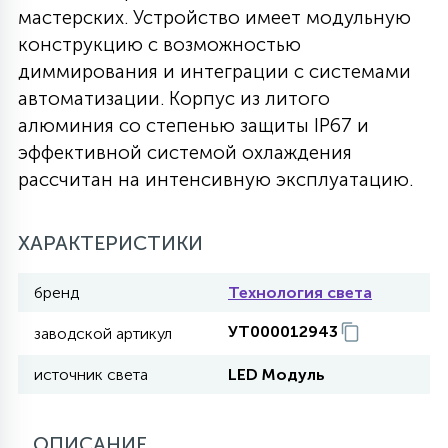
мастерских. Устройство имеет модульную
27
135
конструкцию с возможностью
13
ДЕРЕВЯННЫЕ
ЦИЛИНДРИЧЕСКИЕ
3D МОТИВЫ
СЕГМЕНТ
диммирования и интеграции с системами
автоматизации. Корпус из литого
117
568
10
144
ВОЛНИСТЫЕ
алюминия со степенью защиты IP67 и
ТАБЛЕТКИ
ГИРЛЯНДЫ
АКСЕССУАРЫ К LED ПАНЕЛЯМ
эффективной системой охлаждения
рассчитан на интенсивную эксплуатацию.
669
79
БРА И ЛЮСТРЫ
ШАРЫ
ХАРАКТЕРИСТИКИ
2
САЛЮТЫ
бренд
Технология света
УТ000012943
заводской артикул
17
ДЕРЕВЬЯ
источник света
LED Модуль
60
3D ФИГУРЫ ИЗ АКРИЛА
ОПИСАНИЕ