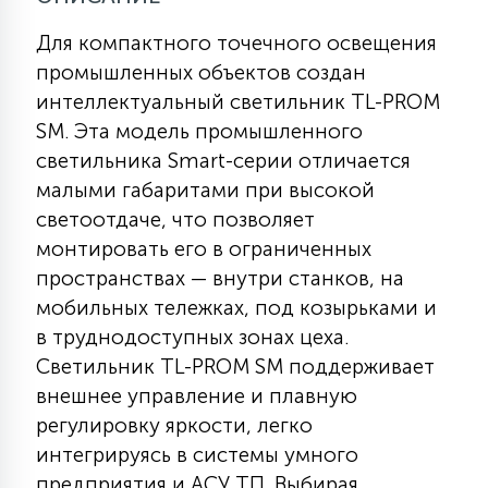
Для компактного точечного освещения
11
УЛИЧНЫЕ ЕЛИ
промышленных объектов создан
интеллектуальный светильник TL-PROM
SM. Эта модель промышленного
4
ИНТЕРЬЕРНЫЕ ЕЛИ
светильника Smart-серии отличается
малыми габаритами при высокой
светоотдаче, что позволяет
12
КОМПЛЕКТЫ ДЛЯ ЕЛЕЙ
монтировать его в ограниченных
пространствах — внутри станков, на
мобильных тележках, под козырьками и
4
ВИДЕО ЗАНАВЕСЫ
в труднодоступных зонах цеха.
Светильник TL-PROM SM поддерживает
524
ПРАЗДНИЧНЫЕ ФИГУРЫ-
внешнее управление и плавную
ФОНАРИКИ
регулировку яркости, легко
интегрируясь в системы умного
4
КОСМЕТОЛОГИЧЕСКИЕ
предприятия и АСУ ТП. Выбирая