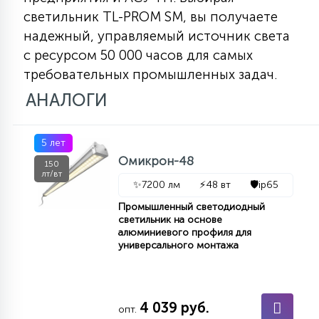
КРЕСЛА
светильник TL-PROM SM, вы получаете
надежный, управляемый источник света
6
с ресурсом 50 000 часов для самых
МЕДИЦИНСКИЕ АППАРАТЫ
требовательных промышленных задач.
АНАЛОГИ
3
ОПЕРАЦИОННЫЕ СТОЛЫ
5 лет
Омикрон-48
17
150
ДИНАМИЧЕСКИЙ СВЕТ
лт/вт
✨
7200 лм
⚡
48 вт
🛡️
ip65
Промышленный светодиодный
98
светильник на основе
СЦЕНИЧЕСКОЕ И СТУДИЙНОЕ
алюминиевого профиля для
универсального монтажа
6
ЛАЗЕРНЫЕ СИСТЕМЫ
4 039 руб.
опт.