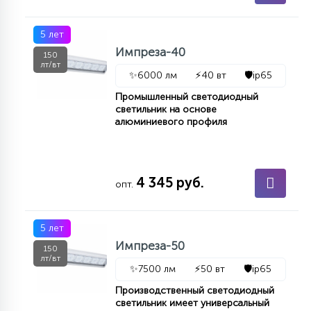
7
УПРАВЛЕНИЕ СВЕТОМ
5 лет
Импреза-40
150
34
лт/вт
КОМПЛЕКТУЮЩИЕ
✨
6000 лм
⚡
40 вт
🛡️
ip65
Промышленный светодиодный
светильник на основе
4
алюминиевого профиля
СТЕКЛЯННЫЕ
37
ПОДВЕСНЫЕ
4 345 руб.
опт.
12
5 лет
НАПОЛЬНЫЕ
Импреза-50
150
лт/вт
✨
7500 лм
⚡
50 вт
🛡️
ip65
36
НАСТЕННЫЕ
Производственный светодиодный
светильник имеет универсальный