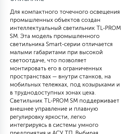
Для компактного точечного освещения
11
УЛИЧНЫЕ ЕЛИ
промышленных объектов создан
интеллектуальный светильник TL-PROM
SM. Эта модель промышленного
4
ИНТЕРЬЕРНЫЕ ЕЛИ
светильника Smart-серии отличается
малыми габаритами при высокой
светоотдаче, что позволяет
12
КОМПЛЕКТЫ ДЛЯ ЕЛЕЙ
монтировать его в ограниченных
пространствах — внутри станков, на
мобильных тележках, под козырьками и
4
ВИДЕО ЗАНАВЕСЫ
в труднодоступных зонах цеха.
Светильник TL-PROM SM поддерживает
524
ПРАЗДНИЧНЫЕ ФИГУРЫ-
внешнее управление и плавную
ФОНАРИКИ
регулировку яркости, легко
интегрируясь в системы умного
4
КОСМЕТОЛОГИЧЕСКИЕ
предприятия и АСУ ТП. Выбирая