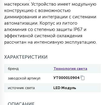
мастерских. Устройство имеет модульную
27
135
конструкцию с возможностью
13
ДЕРЕВЯННЫЕ
ЦИЛИНДРИЧЕСКИЕ
3D МОТИВЫ
СЕГМЕНТ
диммирования и интеграции с системами
автоматизации. Корпус из литого
117
568
10
144
ВОЛНИСТЫЕ
алюминия со степенью защиты IP67 и
ТАБЛЕТКИ
ГИРЛЯНДЫ
АКСЕССУАРЫ К LED ПАНЕЛЯМ
эффективной системой охлаждения
рассчитан на интенсивную эксплуатацию.
669
79
БРА И ЛЮСТРЫ
ШАРЫ
ХАРАКТЕРИСТИКИ
2
САЛЮТЫ
бренд
Технология света
УТ000010904
заводской артикул
17
ДЕРЕВЬЯ
источник света
LED Модуль
60
3D ФИГУРЫ ИЗ АКРИЛА
ОПИСАНИЕ