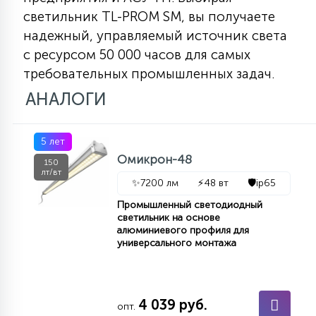
КРЕСЛА
светильник TL-PROM SM, вы получаете
надежный, управляемый источник света
6
с ресурсом 50 000 часов для самых
МЕДИЦИНСКИЕ АППАРАТЫ
требовательных промышленных задач.
АНАЛОГИ
3
ОПЕРАЦИОННЫЕ СТОЛЫ
5 лет
Омикрон-48
17
150
ДИНАМИЧЕСКИЙ СВЕТ
лт/вт
✨
7200 лм
⚡
48 вт
🛡️
ip65
Промышленный светодиодный
98
светильник на основе
СЦЕНИЧЕСКОЕ И СТУДИЙНОЕ
алюминиевого профиля для
универсального монтажа
6
ЛАЗЕРНЫЕ СИСТЕМЫ
4 039 руб.
опт.