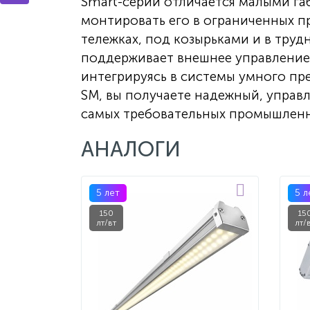
Smart-серии отличается малыми га
монтировать его в ограниченных п
тележках, под козырьками и в тру
поддерживает внешнее управление 
интегрируясь в системы умного пр
SM, вы получаете надежный, управл
самых требовательных промышленн
АНАЛОГИ
5 лет
5 л
150
15
лт/вт
лт/