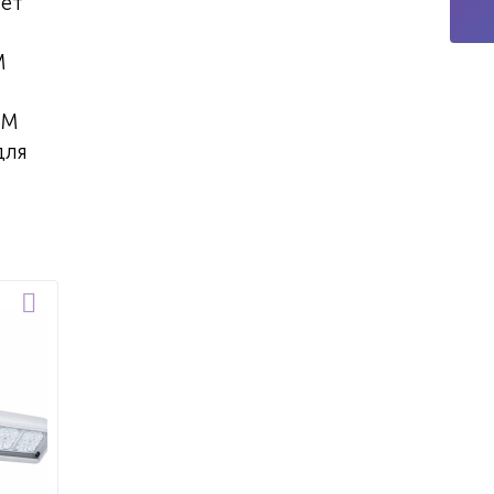
яет
M
OM
для