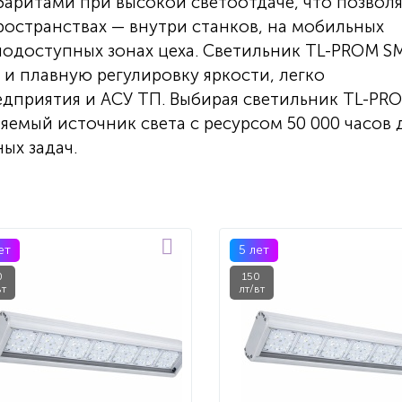
баритами при высокой светоотдаче, что позвол
ространствах — внутри станков, на мобильных
днодоступных зонах цеха. Светильник TL-PROM S
и плавную регулировку яркости, легко
едприятия и АСУ ТП. Выбирая светильник TL-PR
яемый источник света с ресурсом 50 000 часов 
ых задач.
ет
5 лет
0
150
вт
лт/вт