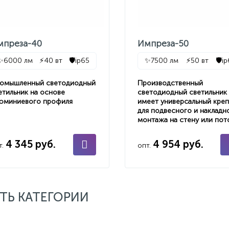
мпреза-40
Импреза-50
✨
6000 лм
⚡
40 вт
🛡️
ip65
✨
7500 лм
⚡
50 вт
🛡️
i
омышленный светодиодный
Производственный
етильник на основе
светодиодный светильник
юминиевого профиля
имеет универсальный кре
для подвесного и накладн
монтажа на стену или пот
4 345 руб.
4 954 руб.
т.
опт.
ТЬ КАТЕГОРИИ