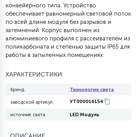
конвейерного типа. Устройство
27
135
обеспечивает равномерный световой поток
13
ДЕРЕВЯННЫЕ
ЦИЛИНДРИЧЕСКИЕ
3D МОТИВЫ
СЕГМЕНТ
по всей длине модуля без разрывов и
затемнений. Корпус выполнен из
117
568
10
144
ВОЛНИСТЫЕ
алюминиевого профиля с рассеивателем из
ТАБЛЕТКИ
ГИРЛЯНДЫ
АКСЕССУАРЫ К LED ПАНЕЛЯМ
поликарбоната и степенью защиты IP65 для
работы в запыленных помещениях.
669
79
БРА И ЛЮСТРЫ
ШАРЫ
ХАРАКТЕРИСТИКИ
2
САЛЮТЫ
бренд
Технология света
УТ000016154
заводской артикул
17
ДЕРЕВЬЯ
источник света
LED Модуль
60
3D ФИГУРЫ ИЗ АКРИЛА
ОПИСАНИЕ