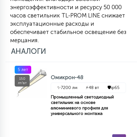
КРЕСЛА
энергоэффективности и ресурсу 50 000
часов светильник TL-PROM LINE снижает
6
эксплуатационные расходы и
МЕДИЦИНСКИЕ АППАРАТЫ
обеспечивает стабильное освещение без
мерцания.
3
АНАЛОГИ
ОПЕРАЦИОННЫЕ СТОЛЫ
17
5 лет
ДИНАМИЧЕСКИЙ СВЕТ
Омикрон-48
150
лт/вт
✨
7200 лм
⚡
48 вт
🛡️
ip65
98
СЦЕНИЧЕСКОЕ И СТУДИЙНОЕ
Промышленный светодиодный
светильник на основе
алюминиевого профиля для
универсального монтажа
6
ЛАЗЕРНЫЕ СИСТЕМЫ