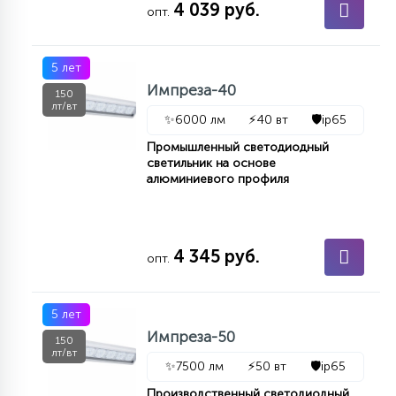
4 039 руб.
7
опт.
УПРАВЛЕНИЕ СВЕТОМ
5 лет
34
КОМПЛЕКТУЮЩИЕ
Импреза-40
150
лт/вт
✨
6000 лм
⚡
40 вт
🛡️
ip65
4
Промышленный светодиодный
СТЕКЛЯННЫЕ
светильник на основе
алюминиевого профиля
37
ПОДВЕСНЫЕ
4 345 руб.
опт.
12
НАПОЛЬНЫЕ
5 лет
Импреза-50
150
36
лт/вт
НАСТЕННЫЕ
✨
7500 лм
⚡
50 вт
🛡️
ip65
Производственный светодиодный