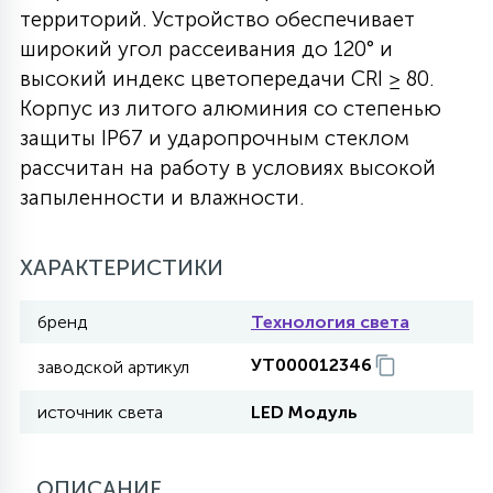
территорий. Устройство обеспечивает
27
135
широкий угол рассеивания до 120° и
13
ДЕРЕВЯННЫЕ
ЦИЛИНДРИЧЕСКИЕ
3D МОТИВЫ
СЕГМЕНТ
высокий индекс цветопередачи CRI ≥ 80.
Корпус из литого алюминия со степенью
117
568
10
144
ВОЛНИСТЫЕ
защиты IP67 и ударопрочным стеклом
ТАБЛЕТКИ
ГИРЛЯНДЫ
АКСЕССУАРЫ К LED ПАНЕЛЯМ
рассчитан на работу в условиях высокой
запыленности и влажности.
669
79
БРА И ЛЮСТРЫ
ШАРЫ
ХАРАКТЕРИСТИКИ
2
САЛЮТЫ
бренд
Технология света
УТ000012346
заводской артикул
17
ДЕРЕВЬЯ
источник света
LED Модуль
60
3D ФИГУРЫ ИЗ АКРИЛА
ОПИСАНИЕ