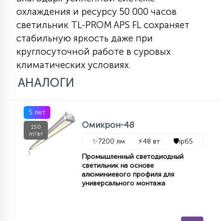
КРЕСЛА
охлаждения и ресурсу 50 000 часов
светильник TL-PROM APS FL сохраняет
6
стабильную яркость даже при
МЕДИЦИНСКИЕ АППАРАТЫ
круглосуточной работе в суровых
климатических условиях.
3
АНАЛОГИ
ОПЕРАЦИОННЫЕ СТОЛЫ
17
5 лет
ДИНАМИЧЕСКИЙ СВЕТ
Омикрон-48
150
лт/вт
✨
7200 лм
⚡
48 вт
🛡️
ip65
98
СЦЕНИЧЕСКОЕ И СТУДИЙНОЕ
Промышленный светодиодный
светильник на основе
алюминиевого профиля для
универсального монтажа
6
ЛАЗЕРНЫЕ СИСТЕМЫ