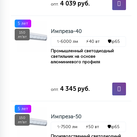
4 039 руб.
7
опт.
УПРАВЛЕНИЕ СВЕТОМ
5 лет
34
КОМПЛЕКТУЮЩИЕ
Импреза-40
150
лт/вт
✨
6000 лм
⚡
40 вт
🛡️
ip65
4
Промышленный светодиодный
СТЕКЛЯННЫЕ
светильник на основе
алюминиевого профиля
37
ПОДВЕСНЫЕ
4 345 руб.
опт.
12
НАПОЛЬНЫЕ
5 лет
Импреза-50
150
36
лт/вт
НАСТЕННЫЕ
✨
7500 лм
⚡
50 вт
🛡️
ip65
Производственный светодиодный