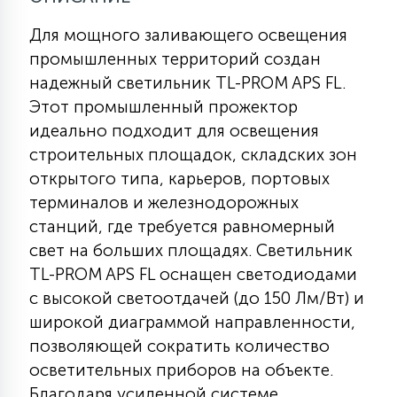
Для мощного заливающего освещения
11
УЛИЧНЫЕ ЕЛИ
промышленных территорий создан
надежный светильник TL-PROM APS FL.
Этот промышленный прожектор
4
ИНТЕРЬЕРНЫЕ ЕЛИ
идеально подходит для освещения
строительных площадок, складских зон
открытого типа, карьеров, портовых
12
КОМПЛЕКТЫ ДЛЯ ЕЛЕЙ
терминалов и железнодорожных
станций, где требуется равномерный
свет на больших площадях. Светильник
4
ВИДЕО ЗАНАВЕСЫ
TL-PROM APS FL оснащен светодиодами
с высокой светоотдачей (до 150 Лм/Вт) и
524
ПРАЗДНИЧНЫЕ ФИГУРЫ-
широкой диаграммой направленности,
ФОНАРИКИ
позволяющей сократить количество
осветительных приборов на объекте.
4
КОСМЕТОЛОГИЧЕСКИЕ
Благодаря усиленной системе