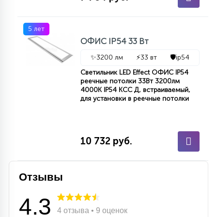
7
УПРАВЛЕНИЕ СВЕТОМ
5 лет
ОФИС IP54 33 Вт
34
КОМПЛЕКТУЮЩИЕ
✨
3200 лм
⚡
33 вт
🛡️
ip54
Светильник LED Effect ОФИС IP54
4
реечные потолки 33Вт 3200лм
СТЕКЛЯННЫЕ
4000К IP54 КСС Д, встраиваемый,
для установки в реечные потолки
37
ПОДВЕСНЫЕ
10 732 руб.
12
НАПОЛЬНЫЕ
Отзывы
36
НАСТЕННЫЕ
4.3
4 отзыва • 9 оценок