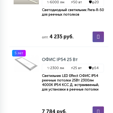
✨
6000 лм
⚡
50 вт
🛡️
ip20
КРЕСЛА
Светодиодный светильник Рига-R-50
для реечных потолков
6
МЕДИЦИНСКИЕ АППАРАТЫ
4 235 руб.
опт.
3
ОПЕРАЦИОННЫЕ СТОЛЫ
5 лет
17
ОФИС IP54 25 Вт
ДИНАМИЧЕСКИЙ СВЕТ
✨
2300 лм
⚡
25 вт
🛡️
ip54
Светильник LED Effect ОФИС IP54
98
СЦЕНИЧЕСКОЕ И СТУДИЙНОЕ
реечные потолки 25Вт 2300лм
4000К IP54 КСС Д, встраиваемый,
для установки в реечные потолки
6
ЛАЗЕРНЫЕ СИСТЕМЫ
7 784 руб.