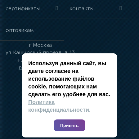
сертификаты
контакты
оптовикам
г.
Москва
ул.
Каширский проезд, д. 13
+7 (495) 134-41-83
Используя данный сайт, вы
moskva@vincci.ru
даете согласие на
использование файлов
cookie, помогающих нам
сделать его удобнее для вас.
политика в отношении обработки
Политика
персональных данных
конфиденциальности.
публичная оферта
карта сайта
Принять
2019 — 2026 @ Компания Vincci