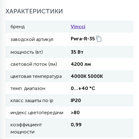
27
ХАРАКТЕРИСТИКИ
135
13
ДЕРЕВЯННЫЕ
ЦИЛИНДРИЧЕСКИЕ
3D МОТИВЫ
СЕГМЕНТ
бренд
Vincci
117
568
10
144
ВОЛНИСТЫЕ
Рига-R-35
заводской артикул
ТАБЛЕТКИ
ГИРЛЯНДЫ
АКСЕССУАРЫ К LED ПАНЕЛЯМ
мощность (вт)
35 Вт
669
79
БРА И ЛЮСТРЫ
ШАРЫ
световой поток (лм)
4200 лм
цветовая температура
4000К 5000К
2
САЛЮТЫ
темп. диапазон
0…+40 °С
класс защиты по ip
IP20
17
ДЕРЕВЬЯ
индекс цветопередачи
>80
коэффициент
0,99
60
мощности
3D ФИГУРЫ ИЗ АКРИЛА