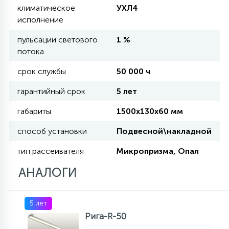
климатическое
УХЛ4
исполнение
11
УЛИЧНЫЕ ЕЛИ
пульсации светового
1 %
потока
4
срок службы
50 000 ч
ИНТЕРЬЕРНЫЕ ЕЛИ
гарантийный срок
5 лет
12
габариты
1500х130х60 мм
КОМПЛЕКТЫ ДЛЯ ЕЛЕЙ
способ установки
Подвесной\накладной
4
ВИДЕО ЗАНАВЕСЫ
тип рассеивателя
Микропризма, Опал
АНАЛОГИ
524
ПРАЗДНИЧНЫЕ ФИГУРЫ-
ФОНАРИКИ
5 лет
Рига-R-50
4
КОСМЕТОЛОГИЧЕСКИЕ