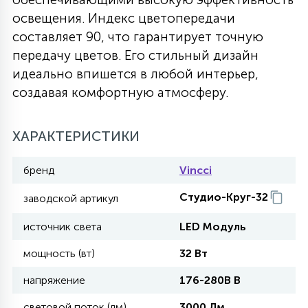
освещения. Индекс цветопередачи
27
135
13
ДЕРЕВЯННЫЕ
ЦИЛИНДРИЧЕСКИЕ
3D МОТИВЫ
составляет 90, что гарантирует точную
СЕГМЕНТ
передачу цветов. Его стильный дизайн
идеально впишется в любой интерьер,
117
568
10
144
ВОЛНИСТЫЕ
ТАБЛЕТКИ
ГИРЛЯНДЫ
создавая комфортную атмосферу.
АКСЕССУАРЫ К LED ПАНЕЛЯМ
669
79
ХАРАКТЕРИСТИКИ
БРА И ЛЮСТРЫ
ШАРЫ
бренд
Vincci
2
САЛЮТЫ
Студио-Круг-32
заводской артикул
источник света
LED Модуль
17
ДЕРЕВЬЯ
мощность (вт)
32 Вт
напряжение
176-280В В
60
3D ФИГУРЫ ИЗ АКРИЛА
световой поток (лм)
3000 Лм