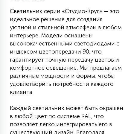
КРЕСЛА
Светильник серии «Студио-Круг» — это
идеальное решение для создания
6
МЕДИЦИНСКИЕ АППАРАТЫ
уютной и стильной атмосферы в любом
интерьере. Модели оснащены
высококачественными светодиодами с
3
ОПЕРАЦИОННЫЕ СТОЛЫ
индексом цветопередачи 90, что
гарантирует точную передачу цветов и
комфортное освещение. Мы предлагаем
17
ДИНАМИЧЕСКИЙ СВЕТ
различные мощности и формы, чтобы
удовлетворить потребности каждого
98
клиента.
СЦЕНИЧЕСКОЕ И СТУДИЙНОЕ
Каждый светильник может быть окрашен
6
в любой цвет по системе RAL, что
ЛАЗЕРНЫЕ СИСТЕМЫ
позволяет легко интегрировать его в
существующий дизайн. Благодаря