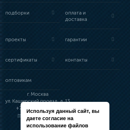
подборки
оплата и
доставка
проекты
гарантии
сертификаты
контакты
оптовикам
г.
Москва
ул.
Каширский проезд, д. 13
+7 (495) 134-41-83
Используя данный сайт, вы
moskva@vincci.ru
даете согласие на
использование файлов