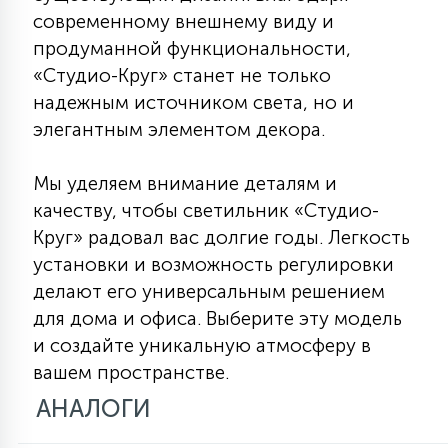
7
современному внешнему виду и
УПРАВЛЕНИЕ СВЕТОМ
продуманной функциональности,
«Студио-Круг» станет не только
34
КОМПЛЕКТУЮЩИЕ
надежным источником света, но и
элегантным элементом декора.
4
СТЕКЛЯННЫЕ
Мы уделяем внимание деталям и
качеству, чтобы светильник «Студио-
Круг» радовал вас долгие годы. Легкость
37
ПОДВЕСНЫЕ
установки и возможность регулировки
делают его универсальным решением
для дома и офиса. Выберите эту модель
12
НАПОЛЬНЫЕ
и создайте уникальную атмосферу в
вашем пространстве.
36
АНАЛОГИ
НАСТЕННЫЕ