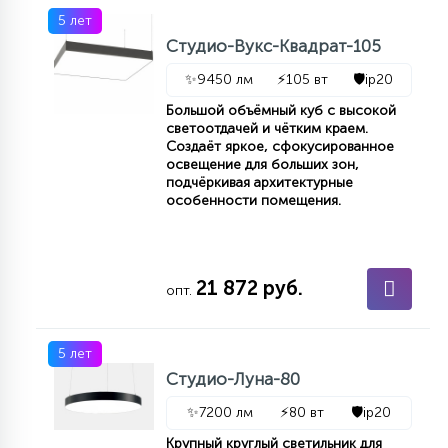
5 лет
15
С УПРАВЛЕНИЕМ
Студио-Вукс-Квадрат-105
✨
9450 лм
⚡
105 вт
🛡️
ip20
41
Большой объёмный куб с высокой
АКСЕССУАРЫ
светоотдачей и чётким краем.
Создаёт яркое, сфокусированное
освещение для больших зон,
подчёркивая архитектурные
особенности помещения.
21 872 руб.
опт.
5 лет
Студио-Луна-80
✨
7200 лм
⚡
80 вт
🛡️
ip20
Крупный круглый светильник для