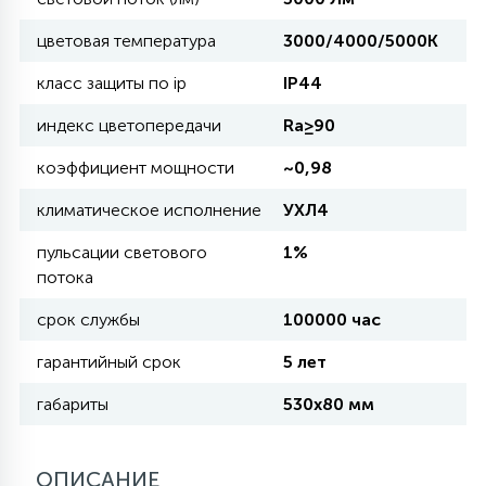
цветовая температура
3000/4000/5000К
11
УЛИЧНЫЕ ЕЛИ
класс защиты по ip
IP44
индекс цветопередачи
Ra≥90
4
ИНТЕРЬЕРНЫЕ ЕЛИ
коэффициент мощности
~0,98
климатическое исполнение
УХЛ4
12
КОМПЛЕКТЫ ДЛЯ ЕЛЕЙ
пульсации светового
1%
потока
4
срок службы
100000 час
ВИДЕО ЗАНАВЕСЫ
гарантийный срок
5 лет
524
ПРАЗДНИЧНЫЕ ФИГУРЫ-
габариты
530х80 мм
ФОНАРИКИ
ОПИСАНИЕ
4
КОСМЕТОЛОГИЧЕСКИЕ