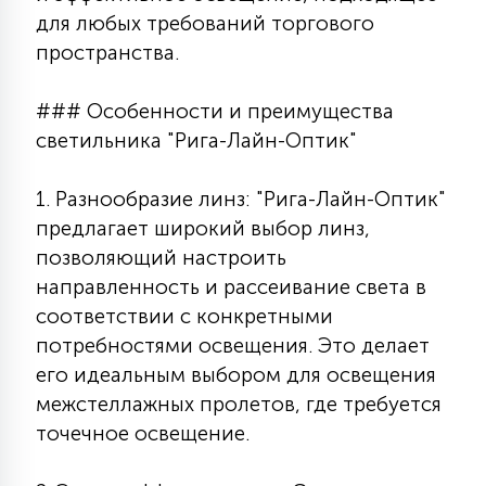
7
для любых требований торгового
УПРАВЛЕНИЕ СВЕТОМ
пространства.
34
КОМПЛЕКТУЮЩИЕ
### Особенности и преимущества
светильника "Рига-Лайн-Оптик"
4
СТЕКЛЯННЫЕ
1. Разнообразие линз: "Рига-Лайн-Оптик"
предлагает широкий выбор линз,
позволяющий настроить
37
ПОДВЕСНЫЕ
направленность и рассеивание света в
соответствии с конкретными
потребностями освещения. Это делает
12
НАПОЛЬНЫЕ
его идеальным выбором для освещения
межстеллажных пролетов, где требуется
36
точечное освещение.
НАСТЕННЫЕ