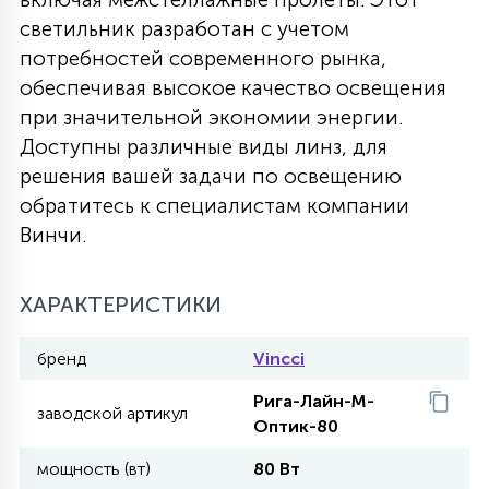
светильник разработан с учетом
27
135
13
ДЕРЕВЯННЫЕ
ЦИЛИНДРИЧЕСКИЕ
3D МОТИВЫ
потребностей современного рынка,
СЕГМЕНТ
обеспечивая высокое качество освещения
при значительной экономии энергии.
117
568
10
144
ВОЛНИСТЫЕ
ТАБЛЕТКИ
ГИРЛЯНДЫ
Доступны различные виды линз, для
АКСЕССУАРЫ К LED ПАНЕЛЯМ
решения вашей задачи по освещению
обратитесь к специалистам компании
669
79
БРА И ЛЮСТРЫ
ШАРЫ
Винчи.
2
ХАРАКТЕРИСТИКИ
САЛЮТЫ
бренд
Vincci
17
ДЕРЕВЬЯ
Рига-Лайн-М-
заводской артикул
Оптик-80
60
мощность (вт)
80 Вт
3D ФИГУРЫ ИЗ АКРИЛА