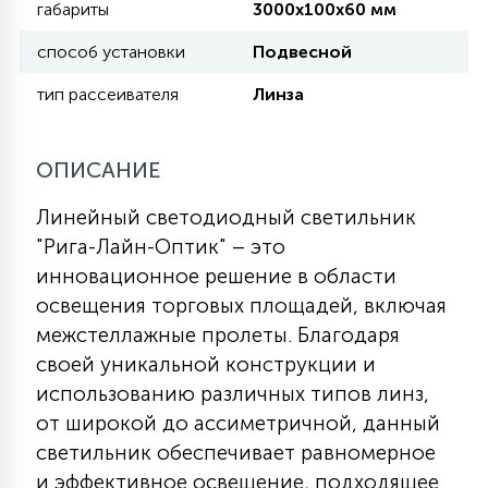
габариты
3000х100х60 мм
КРЕСЛА
способ установки
Подвесной
6
МЕДИЦИНСКИЕ АППАРАТЫ
тип рассеивателя
Линза
3
ОПИСАНИЕ
ОПЕРАЦИОННЫЕ СТОЛЫ
Линейный светодиодный светильник
"Рига-Лайн-Оптик" – это
17
ДИНАМИЧЕСКИЙ СВЕТ
инновационное решение в области
освещения торговых площадей, включая
98
межстеллажные пролеты. Благодаря
СЦЕНИЧЕСКОЕ И СТУДИЙНОЕ
своей уникальной конструкции и
использованию различных типов линз,
6
от широкой до ассиметричной, данный
ЛАЗЕРНЫЕ СИСТЕМЫ
светильник обеспечивает равномерное
и эффективное освещение, подходящее