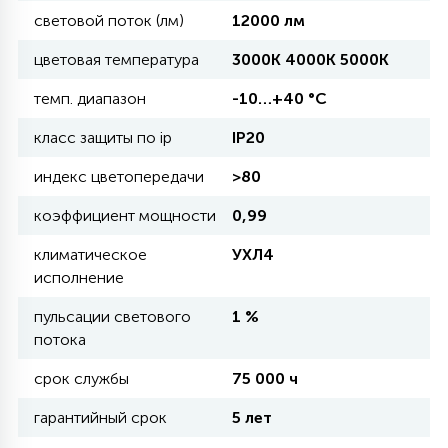
световой поток (лм)
12000 лм
11
цветовая температура
3000К 4000К 5000К
УЛИЧНЫЕ ЕЛИ
темп. диапазон
-10…+40 °С
4
класс защиты по ip
IP20
ИНТЕРЬЕРНЫЕ ЕЛИ
индекс цветопередачи
>80
12
коэффициент мощности
0,99
КОМПЛЕКТЫ ДЛЯ ЕЛЕЙ
климатическое
УХЛ4
исполнение
4
ВИДЕО ЗАНАВЕСЫ
пульсации светового
1 %
потока
524
ПРАЗДНИЧНЫЕ ФИГУРЫ-
срок службы
75 000 ч
ФОНАРИКИ
гарантийный срок
5 лет
4
КОСМЕТОЛОГИЧЕСКИЕ