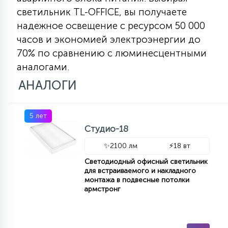
КРЕСЛА
светильник TL-OFFICE, вы получаете
надежное освещение с ресурсом 50 000
6
часов и экономией электроэнергии до
МЕДИЦИНСКИЕ АППАРАТЫ
70% по сравнению с люминесцентными
аналогами.
3
АНАЛОГИ
ОПЕРАЦИОННЫЕ СТОЛЫ
17
5 лет
ДИНАМИЧЕСКИЙ СВЕТ
Студио-18
✨
2100 лм
⚡
18 вт
98
СЦЕНИЧЕСКОЕ И СТУДИЙНОЕ
Светодиодный офисный светильник
для встраиваемого и накладного
монтажа в подвесные потолки
армстронг
6
ЛАЗЕРНЫЕ СИСТЕМЫ