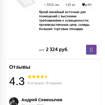
✨
3150 лм
⚡
25 вт
🛡️
ip40
15
С УПРАВЛЕНИЕМ
Яркий линейный источник для
помещений с высокими
требованиями к освещенности:
41
производственные цеха, склады,
АКСЕССУАРЫ
большие торговые площади.
2 324 руб.
опт.
Отзывы
4.3
4 отзыва • 9 оценок
Андрей Семенычев