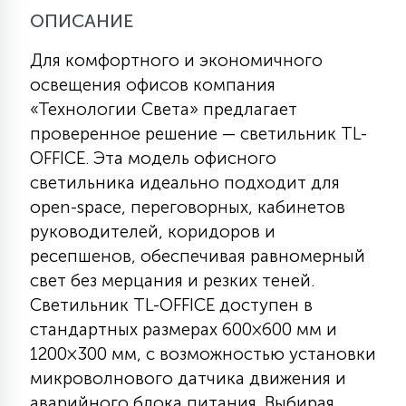
ОПИСАНИЕ
11
УЛИЧНЫЕ ЕЛИ
Для комфортного и экономичного
освещения офисов компания
«Технологии Света» предлагает
4
ИНТЕРЬЕРНЫЕ ЕЛИ
проверенное решение — светильник TL-
OFFICE. Эта модель офисного
светильника идеально подходит для
12
КОМПЛЕКТЫ ДЛЯ ЕЛЕЙ
open-space, переговорных, кабинетов
руководителей, коридоров и
ресепшенов, обеспечивая равномерный
4
ВИДЕО ЗАНАВЕСЫ
свет без мерцания и резких теней.
Светильник TL-OFFICE доступен в
524
ПРАЗДНИЧНЫЕ ФИГУРЫ-
стандартных размерах 600×600 мм и
ФОНАРИКИ
1200×300 мм, с возможностью установки
микроволнового датчика движения и
4
КОСМЕТОЛОГИЧЕСКИЕ
аварийного блока питания. Выбирая