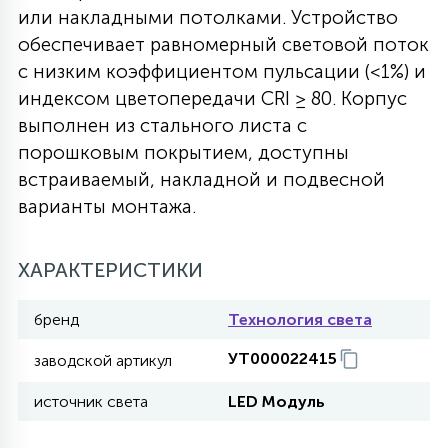
или накладными потолками. Устройство
27
135
обеспечивает равномерный световой поток
13
ДЕРЕВЯННЫЕ
ЦИЛИНДРИЧЕСКИЕ
3D МОТИВЫ
СЕГМЕНТ
с низким коэффициентом пульсации (<1%) и
индексом цветопередачи CRI ≥ 80. Корпус
117
568
10
144
ВОЛНИСТЫЕ
выполнен из стального листа с
ТАБЛЕТКИ
ГИРЛЯНДЫ
АКСЕССУАРЫ К LED ПАНЕЛЯМ
порошковым покрытием, доступны
встраиваемый, накладной и подвесной
669
79
БРА И ЛЮСТРЫ
ШАРЫ
варианты монтажа.
ХАРАКТЕРИСТИКИ
2
САЛЮТЫ
бренд
Технология света
17
ДЕРЕВЬЯ
УТ000022415
заводской артикул
источник света
LED Модуль
60
3D ФИГУРЫ ИЗ АКРИЛА