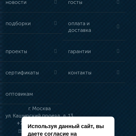
новости
госты
подборки
оплата и
доставка
проекты
гарантии
сертификаты
контакты
оптовикам
г.
Москва
ул.
Каширский проезд, д. 13
+7 (495) 134-41-83
Используя данный сайт, вы
moskva@vincci.ru
даете согласие на