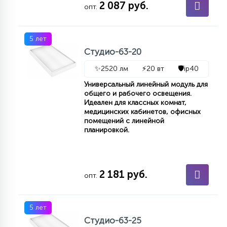
2 087 руб.
7
опт.
УПРАВЛЕНИЕ СВЕТОМ
5 лет
34
КОМПЛЕКТУЮЩИЕ
Студио-63-20
✨
2520 лм
⚡
20 вт
🛡️
ip40
4
Универсальный линейный модуль для
СТЕКЛЯННЫЕ
общего и рабочего освещения.
Идеален для классных комнат,
медицинских кабинетов, офисных
помещений с линейной
37
ПОДВЕСНЫЕ
планировкой.
12
НАПОЛЬНЫЕ
2 181 руб.
опт.
36
НАСТЕННЫЕ
5 лет
Студио-63-25