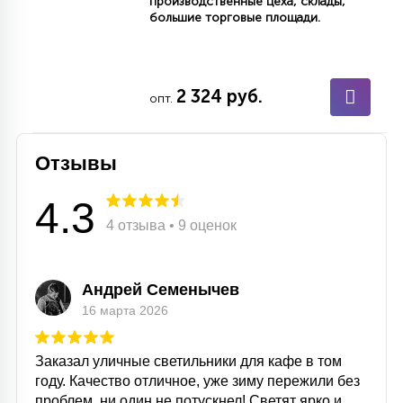
производственные цеха, склады,
7
большие торговые площади.
УПРАВЛЕНИЕ СВЕТОМ
34
КОМПЛЕКТУЮЩИЕ
2 324 руб.
опт.
4
СТЕКЛЯННЫЕ
Отзывы
4.3
37
4 отзыва • 9 оценок
ПОДВЕСНЫЕ
12
Андрей Семенычев
НАПОЛЬНЫЕ
16 марта 2026
36
Заказал уличные светильники для кафе в том
НАСТЕННЫЕ
году. Качество отличное, уже зиму пережили без
проблем, ни один не потускнел! Светят ярко и