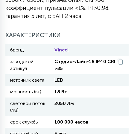
коэффициент пульсации <1%; PF>0,98;
27
135
13
ДЕРЕВЯННЫЕ
ЦИЛИНДРИЧЕСКИЕ
3D МОТИВЫ
гарантия 5 лет, с БАП 2 часа
СЕГМЕНТ
117
568
10
ХАРАКТЕРИСТИКИ
144
ВОЛНИСТЫЕ
ТАБЛЕТКИ
ГИРЛЯНДЫ
АКСЕССУАРЫ К LED ПАНЕЛЯМ
бренд
Vincci
669
79
БРА И ЛЮСТРЫ
ШАРЫ
заводской
Студио-Лайн-18 IP40 CRI
артикул
>85
источник света
LED
2
САЛЮТЫ
мощность (вт)
18 Вт
17
световой поток
2050 Лм
ДЕРЕВЬЯ
(лм)
срок службы
100 000 часов
60
3D ФИГУРЫ ИЗ АКРИЛА
гарантийный
5 лет