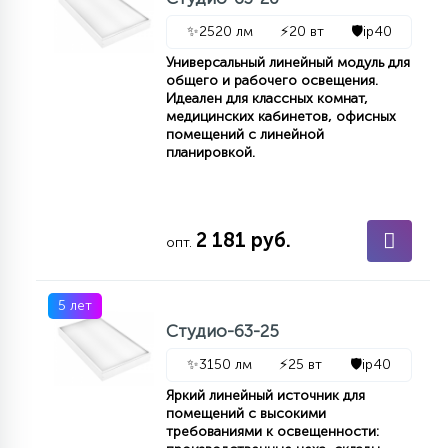
КРЕСЛА
✨
2520 лм
⚡
20 вт
🛡️
ip40
Универсальный линейный модуль для
6
общего и рабочего освещения.
МЕДИЦИНСКИЕ АППАРАТЫ
Идеален для классных комнат,
медицинских кабинетов, офисных
помещений с линейной
3
планировкой.
ОПЕРАЦИОННЫЕ СТОЛЫ
17
2 181 руб.
ДИНАМИЧЕСКИЙ СВЕТ
опт.
98
5 лет
СЦЕНИЧЕСКОЕ И СТУДИЙНОЕ
Студио-63-25
✨
3150 лм
⚡
25 вт
🛡️
ip40
6
ЛАЗЕРНЫЕ СИСТЕМЫ
Яркий линейный источник для
помещений с высокими
требованиями к освещенности: