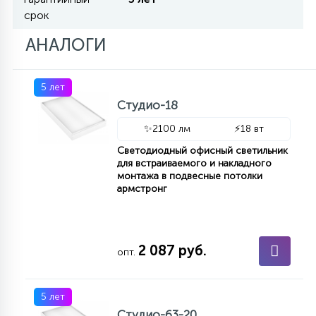
срок
11
АНАЛОГИ
УЛИЧНЫЕ ЕЛИ
5 лет
4
ИНТЕРЬЕРНЫЕ ЕЛИ
Студио-18
✨
2100 лм
⚡
18 вт
12
Светодиодный офисный светильник
КОМПЛЕКТЫ ДЛЯ ЕЛЕЙ
для встраиваемого и накладного
монтажа в подвесные потолки
армстронг
4
ВИДЕО ЗАНАВЕСЫ
2 087 руб.
опт.
524
ПРАЗДНИЧНЫЕ ФИГУРЫ-
ФОНАРИКИ
5 лет
4
КОСМЕТОЛОГИЧЕСКИЕ
Студио-63-20