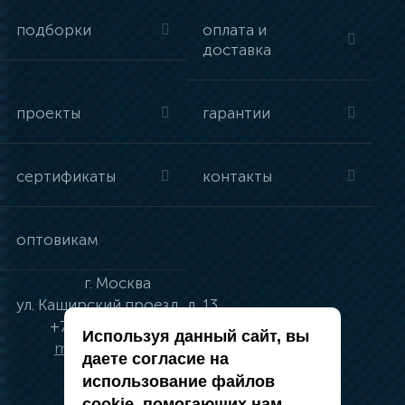
подборки
оплата и
доставка
проекты
гарантии
сертификаты
контакты
оптовикам
г.
Москва
ул.
Каширский проезд, д. 13
+7 (495) 134-41-83
Используя данный сайт, вы
moskva@vincci.ru
даете согласие на
использование файлов
cookie, помогающих нам