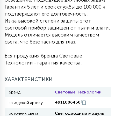
Гарантия 5 лет и срок службы до 100 000 ч.
27
135
13
ДЕРЕВЯННЫЕ
ЦИЛИНДРИЧЕСКИЕ
3D МОТИВЫ
подтверждают его долговечность.
СЕГМЕНТ
Из-за высокой степени защиты этот
световой прибор защищен от пыли и влаги.
117
568
10
144
ВОЛНИСТЫЕ
ТАБЛЕТКИ
ГИРЛЯНДЫ
Модель отличается высоким качеством
АКСЕССУАРЫ К LED ПАНЕЛЯМ
света, что безопасно для глаз.
669
79
БРА И ЛЮСТРЫ
ШАРЫ
Вся продукция бренда Световые
Технологии - гарантия качества.
2
САЛЮТЫ
ХАРАКТЕРИСТИКИ
17
бренд
Световые Технологии
ДЕРЕВЬЯ
4911006450
заводской артикул
60
3D ФИГУРЫ ИЗ АКРИЛА
источник света
Светодиодный модуль