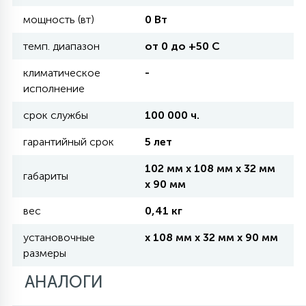
мощность (вт)
0 Вт
11
УЛИЧНЫЕ ЕЛИ
темп. диапазон
от 0 до +50 C
климатическое
-
4
исполнение
ИНТЕРЬЕРНЫЕ ЕЛИ
срок службы
100 000 ч.
12
гарантийный срок
5 лет
КОМПЛЕКТЫ ДЛЯ ЕЛЕЙ
102 мм x 108 мм x 32 мм
габариты
x 90 мм
4
ВИДЕО ЗАНАВЕСЫ
вес
0,41 кг
установочные
x 108 мм x 32 мм x 90 мм
524
ПРАЗДНИЧНЫЕ ФИГУРЫ-
размеры
ФОНАРИКИ
АНАЛОГИ
4
КОСМЕТОЛОГИЧЕСКИЕ