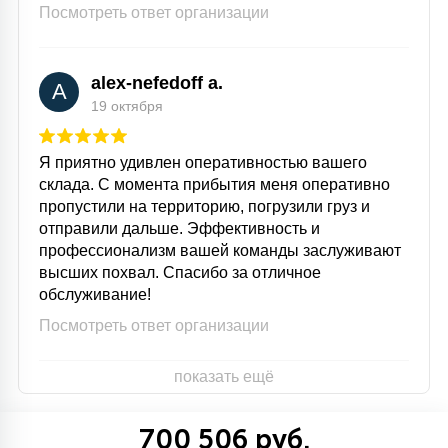
7
Посмотреть ответ организации
УПРАВЛЕНИЕ СВЕТОМ
alex-nefedoff a.
34
A
КОМПЛЕКТУЮЩИЕ
19 октября
Я приятно удивлен оперативностью вашего
4
СТЕКЛЯННЫЕ
склада. С момента прибытия меня оперативно
пропустили на территорию, погрузили груз и
отправили дальше. Эффективность и
37
профессионализм вашей команды заслуживают
ПОДВЕСНЫЕ
высших похвал. Спасибо за отличное
обслуживание!
12
Посмотреть ответ организации
НАПОЛЬНЫЕ
показать ещё
36
НАСТЕННЫЕ
700 506 руб.