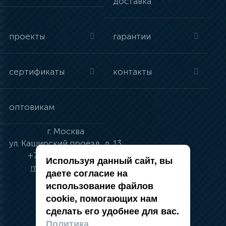
доставка
проекты
гарантии
сертификаты
контакты
оптовикам
г.
Москва
ул.
Каширский проезд, д. 13
+7 (495) 134-41-83
Используя данный сайт, вы
moskva@vincci.ru
даете согласие на
использование файлов
cookie, помогающих нам
сделать его удобнее для вас.
политика в отношении обработки
Политика
персональных данных