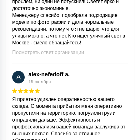
проблем, ни один не потускнел! Светят ярко и
КРЕСЛА
достаточно экономиные.
Менеджеру спасибо, подобрала подходящие
модели по фотографии и дала нормальные
6
МЕДИЦИНСКИЕ АППАРАТЫ
рекомендации, потому что я не шарю, что для
улицы можно, а что нет. Кто ищет уличный свет в
Москве - смело обращайтесь!
3
ОПЕРАЦИОННЫЕ СТОЛЫ
Посмотреть ответ организации
17
alex-nefedoff a.
ДИНАМИЧЕСКИЙ СВЕТ
A
19 октября
98
СЦЕНИЧЕСКОЕ И СТУДИЙНОЕ
Я приятно удивлен оперативностью вашего
склада. С момента прибытия меня оперативно
пропустили на территорию, погрузили груз и
6
отправили дальше. Эффективность и
ЛАЗЕРНЫЕ СИСТЕМЫ
профессионализм вашей команды заслуживают
высших похвал. Спасибо за отличное