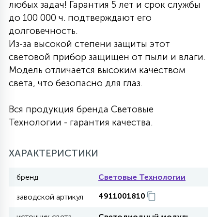
любых задач! Гарантия 5 лет и срок службы
27
до 100 000 ч. подтверждают его
135
13
ДЕРЕВЯННЫЕ
ЦИЛИНДРИЧЕСКИЕ
3D МОТИВЫ
СЕГМЕНТ
долговечность.
Из-за высокой степени защиты этот
117
568
10
световой прибор защищен от пыли и влаги.
144
ВОЛНИСТЫЕ
ТАБЛЕТКИ
ГИРЛЯНДЫ
АКСЕССУАРЫ К LED ПАНЕЛЯМ
Модель отличается высоким качеством
света, что безопасно для глаз.
669
79
БРА И ЛЮСТРЫ
ШАРЫ
Вся продукция бренда Световые
Технологии - гарантия качества.
2
САЛЮТЫ
ХАРАКТЕРИСТИКИ
17
ДЕРЕВЬЯ
бренд
Световые Технологии
4911001810
заводской артикул
60
3D ФИГУРЫ ИЗ АКРИЛА
источник света
Светодиодный модуль