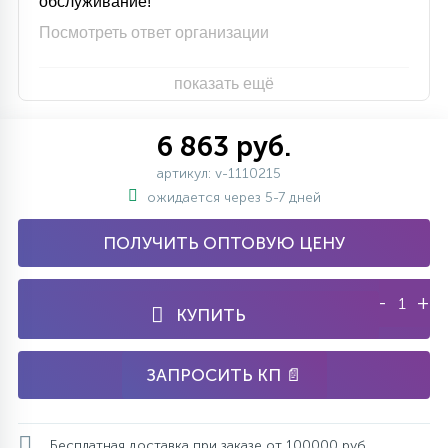
обслуживание!
7
УПРАВЛЕНИЕ СВЕТОМ
Посмотреть ответ организации
показать ещё
34
КОМПЛЕКТУЮЩИЕ
6 863 руб.
4
артикул: v-1110215
СТЕКЛЯННЫЕ
ожидается через 5-7 дней
37
ПОЛУЧИТЬ ОПТОВУЮ ЦЕНУ
ПОДВЕСНЫЕ
-
+
КУПИТЬ
12
НАПОЛЬНЫЕ
ЗАПРОСИТЬ КП 📄
36
НАСТЕННЫЕ
Бесплатная доставка при заказе от 100000 руб.