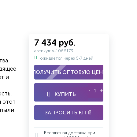
7 434 руб.
артикул: v-1066173
ожидается через 5-7 дней
тва.
одящее
ПОЛУЧИТЬ ОПТОВУЮ ЦЕНУ
ет и
-
+
сть.
КУПИТЬ
ы этот
 пыли
ЗАПРОСИТЬ КП 📄
Бесплатная доставка при