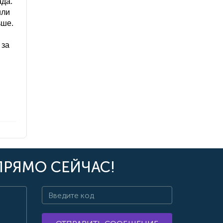
ада.
или
ьше.
 за
ПРЯМО СЕЙЧАС!