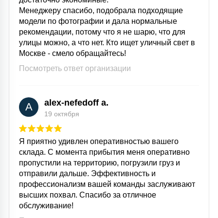
КРЕСЛА
Менеджеру спасибо, подобрала подходящие
модели по фотографии и дала нормальные
рекомендации, потому что я не шарю, что для
6
МЕДИЦИНСКИЕ АППАРАТЫ
улицы можно, а что нет. Кто ищет уличный свет в
Москве - смело обращайтесь!
Посмотреть ответ организации
3
ОПЕРАЦИОННЫЕ СТОЛЫ
alex-nefedoff a.
A
17
19 октября
ДИНАМИЧЕСКИЙ СВЕТ
Я приятно удивлен оперативностью вашего
98
склада. С момента прибытия меня оперативно
СЦЕНИЧЕСКОЕ И СТУДИЙНОЕ
пропустили на территорию, погрузили груз и
отправили дальше. Эффективность и
профессионализм вашей команды заслуживают
6
ЛАЗЕРНЫЕ СИСТЕМЫ
высших похвал. Спасибо за отличное
обслуживание!