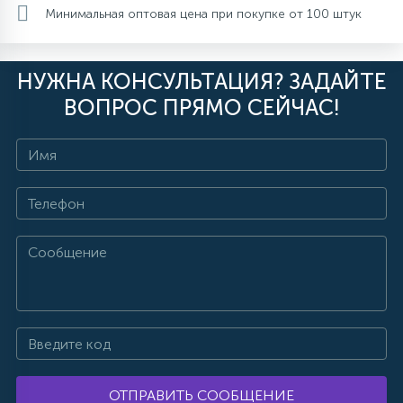
Минимальная оптовая цена при покупке от 100 штук
15
С УПРАВЛЕНИЕМ
НУЖНА КОНСУЛЬТАЦИЯ? ЗАДАЙТЕ
41
АКСЕССУАРЫ
ВОПРОС ПРЯМО СЕЙЧАС!
ОТПРАВИТЬ СООБЩЕНИЕ