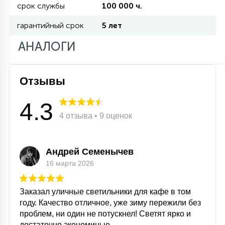
срок службы
100 000 ч.
гарантийный срок
5 лет
11
УЛИЧНЫЕ ЕЛИ
АНАЛОГИ
4
ИНТЕРЬЕРНЫЕ ЕЛИ
Отзывы
12
4.3
КОМПЛЕКТЫ ДЛЯ ЕЛЕЙ
4 отзыва • 9 оценок
4
ВИДЕО ЗАНАВЕСЫ
Андрей Семенычев
16 марта 2026
524
ПРАЗДНИЧНЫЕ ФИГУРЫ-
Заказал уличные светильники для кафе в том
ФОНАРИКИ
году. Качество отличное, уже зиму пережили без
проблем, ни один не потускнел! Светят ярко и
4
КОСМЕТОЛОГИЧЕСКИЕ
достаточно экономиные.