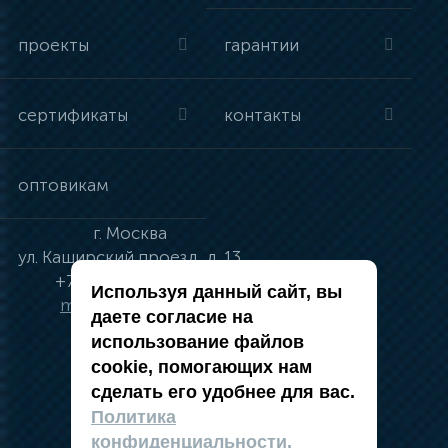
проекты
гарантии
сертификаты
контакты
оптовикам
г.
Москва
ул.
Каширский проезд, д. 13
+7 (495) 134-41-83
Используя данный сайт, вы
moskva@vincci.ru
даете согласие на
использование файлов
cookie, помогающих нам
сделать его удобнее для вас.
политика в отношении обработки
Политика
персональных данных
конфиденциальности.
публичная оферта