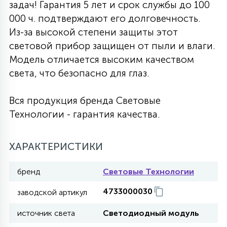
задач! Гарантия 5 лет и срок службы до 100
27
000 ч. подтверждают его долговечность.
135
13
ДЕРЕВЯННЫЕ
ЦИЛИНДРИЧЕСКИЕ
3D МОТИВЫ
СЕГМЕНТ
Из-за высокой степени защиты этот
световой прибор защищен от пыли и влаги.
117
568
10
Модель отличается высоким качеством
144
ВОЛНИСТЫЕ
ТАБЛЕТКИ
ГИРЛЯНДЫ
АКСЕССУАРЫ К LED ПАНЕЛЯМ
света, что безопасно для глаз.
669
79
Вся продукция бренда Световые
БРА И ЛЮСТРЫ
ШАРЫ
Технологии - гарантия качества.
2
САЛЮТЫ
ХАРАКТЕРИСТИКИ
бренд
Световые Технологии
17
ДЕРЕВЬЯ
4733000030
заводской артикул
источник света
Светодиодный модуль
60
3D ФИГУРЫ ИЗ АКРИЛА