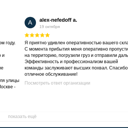
alex-nefedoff a.
A
19 октября
м году.
Я приятно удивлен оперативностью вашего скл
С момента прибытия меня оперативно пропуст
о и
на территорию, погрузили груз и отправили дал
Эффективность и профессионализм вашей
ие
команды заслуживают высших похвал. Спасибо
отличное обслуживание!
для улицы
Посмотреть ответ организации
Москве -
показать ещё