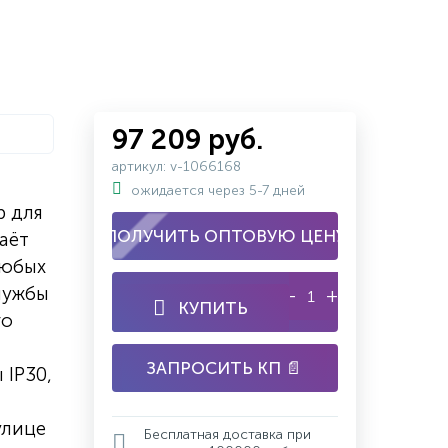
97 209 руб.
артикул: v-1066168
ожидается через 5-7 дней
р для
ПОЛУЧИТЬ ОПТОВУЮ ЦЕНУ
аёт
любых
службы
-
+
КУПИТЬ
го
ЗАПРОСИТЬ КП 📄
 IP30,
улице
Бесплатная доставка при