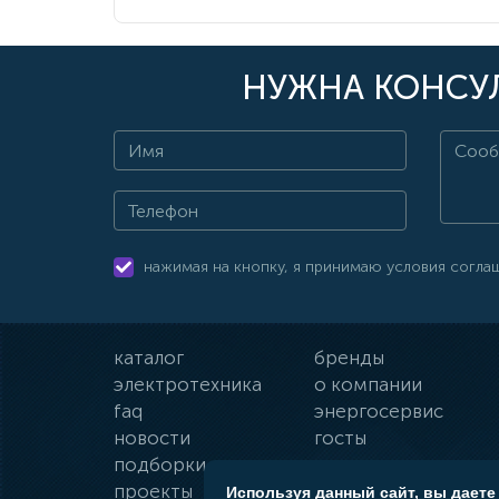
НУЖНА КОНСУЛ
нажимая на кнопку, я принимаю условия согла
каталог
бренды
электротехника
о компании
faq
энергосервис
новости
госты
подборки
оплата и доставка
проекты
гарантии
Используя данный сайт, вы даете