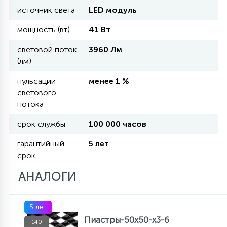
источник света
LED модуль
11
мощность (вт)
41 Вт
УЛИЧНЫЕ ЕЛИ
световой поток
3960 Лм
(лм)
4
ИНТЕРЬЕРНЫЕ ЕЛИ
пульсации
менее 1 %
светового
12
потока
КОМПЛЕКТЫ ДЛЯ ЕЛЕЙ
срок службы
100 000 часов
4
гарантийный
5 лет
ВИДЕО ЗАНАВЕСЫ
срок
АНАЛОГИ
524
ПРАЗДНИЧНЫЕ ФИГУРЫ-
ФОНАРИКИ
5 лет
Пиастры-50х50-х3-6
4
140
КОСМЕТОЛОГИЧЕСКИЕ