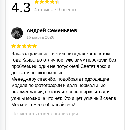
4.3
15
4 отзыва • 9 оценок
С УПРАВЛЕНИЕМ
41
Андрей Семенычев
АКСЕССУАРЫ
16 марта 2026
Заказал уличные светильники для кафе в том
году. Качество отличное, уже зиму пережили без
проблем, ни один не потускнел! Светят ярко и
достаточно экономиные.
Менеджеру спасибо, подобрала подходящие
модели по фотографии и дала нормальные
рекомендации, потому что я не шарю, что для
улицы можно, а что нет. Кто ищет уличный свет в
Москве - смело обращайтесь!
Посмотреть ответ организации