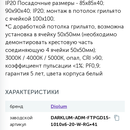
IP20 Посадочные размеры - 85х85х40;
27
90х90х40; IP20; монтаж в потолок грильято
135
13
ДЕРЕВЯННЫЕ
ЦИЛИНДРИЧЕСКИЕ
3D МОТИВЫ
СЕГМЕНТ
с ячейкой 100х100;
*С доработкой потолка грильято, возможна
117
568
10
установка в ячейку 50х50мм (необходимо
144
ВОЛНИСТЫЕ
ТАБЛЕТКИ
ГИРЛЯНДЫ
АКСЕССУАРЫ К LED ПАНЕЛЯМ
демонтировать крестовую часть
соединяющую 4 ячейки 50х50мм);
669
79
3000К / 4000К / 5000К, опал, CRI >90;
БРА И ЛЮСТРЫ
ШАРЫ
коэффициент пульсации <1%; PF0,9;
гарантия 5 лет, цвета корпуса белый
2
САЛЮТЫ
ХАРАКТЕРИСТИКИ
17
ДЕРЕВЬЯ
бренд
Diolum
заводской
DARKLUM-ADM-FTPGD15-
60
артикул
1010x6-20-W-RG•41
3D ФИГУРЫ ИЗ АКРИЛА