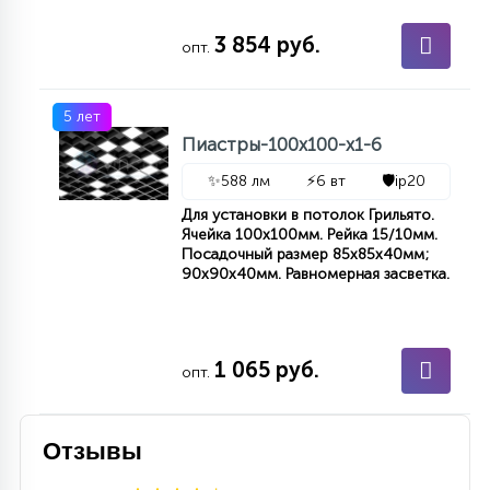
7
УПРАВЛЕНИЕ СВЕТОМ
3 854 руб.
опт.
34
КОМПЛЕКТУЮЩИЕ
5 лет
Пиастры-100х100-х1-6
4
✨
588 лм
⚡
6 вт
🛡️
ip20
СТЕКЛЯННЫЕ
Для установки в потолок Грильято.
Ячейка 100x100мм. Рейка 15/10мм.
Посадочный размер 85x85x40мм;
37
90x90x40мм. Равномерная засветка.
ПОДВЕСНЫЕ
12
НАПОЛЬНЫЕ
1 065 руб.
опт.
36
НАСТЕННЫЕ
Отзывы