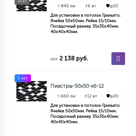
лт/вт
КРЕСЛА
✨
840 лм
⚡
6 вт
🛡️
ip20
Для установки в потолок Грильято.
Ячейка 50x50мм. Рейка 15/10мм.
6
МЕДИЦИНСКИЕ АППАРАТЫ
Посадочный размер 35x35x40мм;
40x40x40мм.
3
ОПЕРАЦИОННЫЕ СТОЛЫ
2 138 руб.
опт.
17
ДИНАМИЧЕСКИЙ СВЕТ
5 лет
Пиастры-50х50-х6-12
98
СЦЕНИЧЕСКОЕ И СТУДИЙНОЕ
✨
660 лм
⚡
12 вт
🛡️
ip20
Для установки в потолок Грильято.
Ячейка 50x50мм. Рейка 15/10мм.
6
Посадочный размер 35x35x40мм;
ЛАЗЕРНЫЕ СИСТЕМЫ
40x40x40мм.