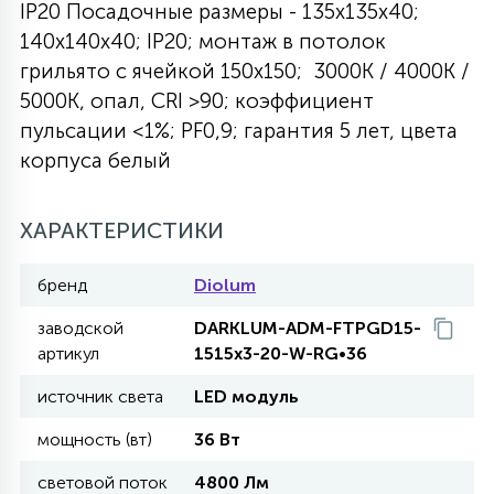
IP20 Посадочные размеры - 135х135х40;
27
140х140х40; IP20; монтаж в потолок
135
13
ДЕРЕВЯННЫЕ
ЦИЛИНДРИЧЕСКИЕ
3D МОТИВЫ
СЕГМЕНТ
грильято с ячейкой 150х150; 3000К / 4000К /
5000К, опал, CRI >90; коэффициент
117
568
10
пульсации <1%; PF0,9; гарантия 5 лет, цвета
144
ВОЛНИСТЫЕ
ТАБЛЕТКИ
ГИРЛЯНДЫ
АКСЕССУАРЫ К LED ПАНЕЛЯМ
корпуса белый
669
79
БРА И ЛЮСТРЫ
ШАРЫ
ХАРАКТЕРИСТИКИ
бренд
Diolum
2
САЛЮТЫ
заводской
DARKLUM-ADM-FTPGD15-
артикул
1515x3-20-W-RG•36
17
ДЕРЕВЬЯ
источник света
LED модуль
мощность (вт)
36 Вт
60
3D ФИГУРЫ ИЗ АКРИЛА
световой поток
4800 Лм