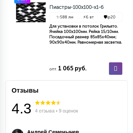
7
УПРАВЛЕНИЕ СВЕТОМ
Пиастры-100х100-х1-6
✨
588 лм
⚡
6 вт
🛡️
ip20
34
Для установки в потолок Грильято.
КОМПЛЕКТУЮЩИЕ
Ячейка 100x100мм. Рейка 15/10мм.
Посадочный размер 85x85x40мм;
90x90x40мм. Равномерная засветка.
4
СТЕКЛЯННЫЕ
1 065 руб.
опт.
37
ПОДВЕСНЫЕ
Отзывы
12
НАПОЛЬНЫЕ
4.3
4 отзыва • 9 оценок
36
НАСТЕННЫЕ
Андрей Семенычев