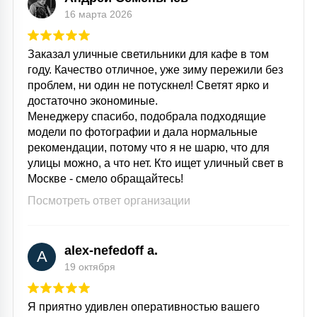
16 марта 2026
15
С УПРАВЛЕНИЕМ
Заказал уличные светильники для кафе в том
году. Качество отличное, уже зиму пережили без
41
АКСЕССУАРЫ
проблем, ни один не потускнел! Светят ярко и
достаточно экономиные.
Менеджеру спасибо, подобрала подходящие
модели по фотографии и дала нормальные
рекомендации, потому что я не шарю, что для
улицы можно, а что нет. Кто ищет уличный свет в
Москве - смело обращайтесь!
Посмотреть ответ организации
alex-nefedoff a.
A
19 октября
Я приятно удивлен оперативностью вашего