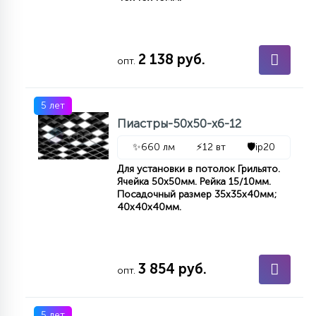
КРЕСЛА
6
2 138 руб.
МЕДИЦИНСКИЕ АППАРАТЫ
опт.
3
5 лет
ОПЕРАЦИОННЫЕ СТОЛЫ
Пиастры-50х50-х6-12
✨
660 лм
⚡
12 вт
🛡️
ip20
17
ДИНАМИЧЕСКИЙ СВЕТ
Для установки в потолок Грильято.
Ячейка 50x50мм. Рейка 15/10мм.
Посадочный размер 35x35x40мм;
40x40x40мм.
98
СЦЕНИЧЕСКОЕ И СТУДИЙНОЕ
3 854 руб.
6
опт.
ЛАЗЕРНЫЕ СИСТЕМЫ
5 лет