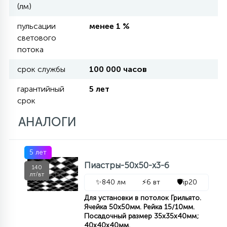
(лм)
11
пульсации
менее 1 %
УЛИЧНЫЕ ЕЛИ
светового
потока
4
срок службы
100 000 часов
ИНТЕРЬЕРНЫЕ ЕЛИ
гарантийный
5 лет
срок
12
КОМПЛЕКТЫ ДЛЯ ЕЛЕЙ
АНАЛОГИ
4
ВИДЕО ЗАНАВЕСЫ
5 лет
Пиастры-50х50-х3-6
140
лт/вт
524
ПРАЗДНИЧНЫЕ ФИГУРЫ-
✨
840 лм
⚡
6 вт
🛡️
ip20
ФОНАРИКИ
Для установки в потолок Грильято.
Ячейка 50x50мм. Рейка 15/10мм.
Посадочный размер 35x35x40мм;
4
КОСМЕТОЛОГИЧЕСКИЕ
40x40x40мм.