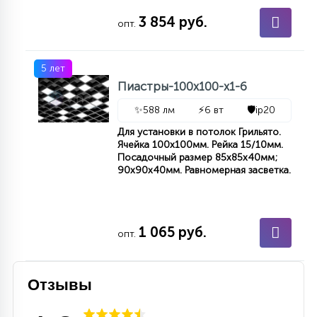
7
УПРАВЛЕНИЕ СВЕТОМ
3 854 руб.
опт.
34
5 лет
КОМПЛЕКТУЮЩИЕ
Пиастры-100х100-х1-6
✨
588 лм
⚡
6 вт
🛡️
ip20
4
СТЕКЛЯННЫЕ
Для установки в потолок Грильято.
Ячейка 100x100мм. Рейка 15/10мм.
Посадочный размер 85x85x40мм;
37
90x90x40мм. Равномерная засветка.
ПОДВЕСНЫЕ
12
1 065 руб.
НАПОЛЬНЫЕ
опт.
36
Отзывы
НАСТЕННЫЕ