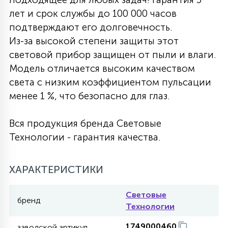
лет и срок службы до 100 000 часов
27
135
13
ДЕРЕВЯННЫЕ
ЦИЛИНДРИЧЕСКИЕ
3D МОТИВЫ
подтверждают его долговечность.
СЕГМЕНТ
Из-за высокой степени защиты этот
световой прибор защищен от пыли и влаги.
117
568
10
144
ВОЛНИСТЫЕ
ТАБЛЕТКИ
ГИРЛЯНДЫ
Модель отличается высоким качеством
АКСЕССУАРЫ К LED ПАНЕЛЯМ
света с низким коэффициентом пульсации
менее 1 %, что безопасно для глаз.
669
79
БРА И ЛЮСТРЫ
ШАРЫ
Вся продукция бренда Световые
Технологии - гарантия качества.
2
САЛЮТЫ
ХАРАКТЕРИСТИКИ
17
ДЕРЕВЬЯ
Световые
бренд
Технологии
60
3D ФИГУРЫ ИЗ АКРИЛА
1749000460
заводской артикул