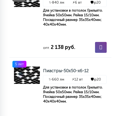
✨
840 лм
⚡
6 вт
🛡️
ip20
КРЕСЛА
Для установки в потолок Грильято.
Ячейка 50x50мм. Рейка 15/10мм.
6
Посадочный размер 35x35x40мм;
МЕДИЦИНСКИЕ АППАРАТЫ
40x40x40мм.
3
ОПЕРАЦИОННЫЕ СТОЛЫ
2 138 руб.
опт.
17
ДИНАМИЧЕСКИЙ СВЕТ
5 лет
Пиастры-50х50-х6-12
98
✨
660 лм
⚡
12 вт
🛡️
ip20
СЦЕНИЧЕСКОЕ И СТУДИЙНОЕ
Для установки в потолок Грильято.
Ячейка 50x50мм. Рейка 15/10мм.
Посадочный размер 35x35x40мм;
6
40x40x40мм.
ЛАЗЕРНЫЕ СИСТЕМЫ