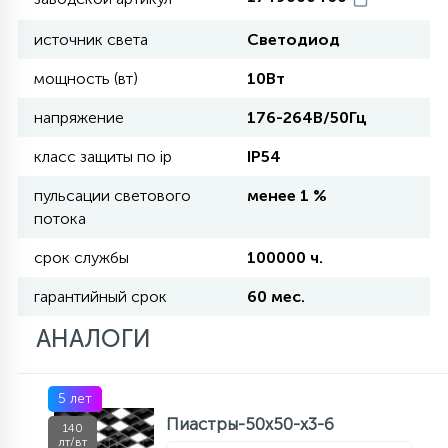
источник света
Светодиод
11
УЛИЧНЫЕ ЕЛИ
мощность (вт)
10Вт
напряжение
176-264В/50Гц
4
ИНТЕРЬЕРНЫЕ ЕЛИ
класс защиты по ip
IP54
пульсации светового
менее 1 %
12
КОМПЛЕКТЫ ДЛЯ ЕЛЕЙ
потока
срок службы
100000 ч.
4
ВИДЕО ЗАНАВЕСЫ
гарантийный срок
60 мес.
АНАЛОГИ
524
ПРАЗДНИЧНЫЕ ФИГУРЫ-
ФОНАРИКИ
5 лет
Пиастры-50х50-х3-6
140
4
КОСМЕТОЛОГИЧЕСКИЕ
лт/вт