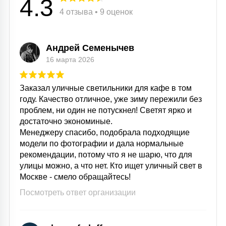
4.3
15
4 отзыва • 9 оценок
С УПРАВЛЕНИЕМ
Андрей Семенычев
41
АКСЕССУАРЫ
16 марта 2026
Заказал уличные светильники для кафе в том
году. Качество отличное, уже зиму пережили без
проблем, ни один не потускнел! Светят ярко и
достаточно экономиные.
Менеджеру спасибо, подобрала подходящие
модели по фотографии и дала нормальные
рекомендации, потому что я не шарю, что для
улицы можно, а что нет. Кто ищет уличный свет в
Москве - смело обращайтесь!
Посмотреть ответ организации