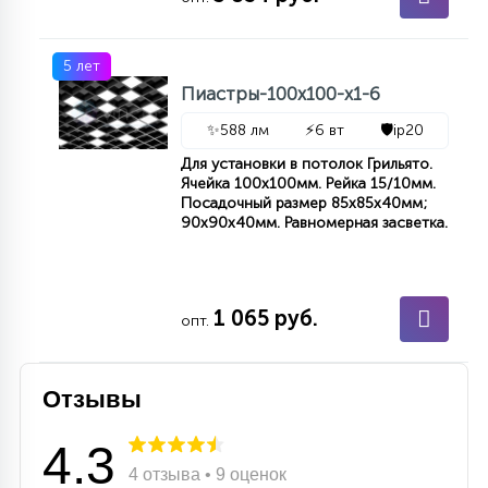
КРЕСЛА
5 лет
6
Пиастры-100х100-х1-6
МЕДИЦИНСКИЕ АППАРАТЫ
✨
588 лм
⚡
6 вт
🛡️
ip20
3
Для установки в потолок Грильято.
ОПЕРАЦИОННЫЕ СТОЛЫ
Ячейка 100x100мм. Рейка 15/10мм.
Посадочный размер 85x85x40мм;
90x90x40мм. Равномерная засветка.
17
ДИНАМИЧЕСКИЙ СВЕТ
1 065 руб.
опт.
98
СЦЕНИЧЕСКОЕ И СТУДИЙНОЕ
Отзывы
6
ЛАЗЕРНЫЕ СИСТЕМЫ
4.3
4 отзыва • 9 оценок