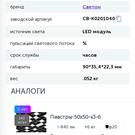
бренд
Светон
27
135
13
ДЕРЕВЯННЫЕ
ЦИЛИНДРИЧЕСКИЕ
3D МОТИВЫ
СЕГМЕНТ
CB-K0201040
заводской артикул
источник света
LED модуль
117
568
10
144
ВОЛНИСТЫЕ
ТАБЛЕТКИ
ГИРЛЯНДЫ
АКСЕССУАРЫ К LED ПАНЕЛЯМ
пульсации светового потока
%
срок службы
часов
669
79
БРА И ЛЮСТРЫ
ШАРЫ
габариты
90*35,4*22,3 мм
вес
.052 кг
2
САЛЮТЫ
АНАЛОГИ
17
ДЕРЕВЬЯ
5 лет
Пиастры-50х50-х3-6
140
лт/вт
60
✨
840 лм
⚡
6 вт
🛡️
ip20
3D ФИГУРЫ ИЗ АКРИЛА