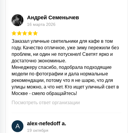
7
УПРАВЛЕНИЕ СВЕТОМ
Андрей Семенычев
16 марта 2026
34
КОМПЛЕКТУЮЩИЕ
Заказал уличные светильники для кафе в том
году. Качество отличное, уже зиму пережили без
4
СТЕКЛЯННЫЕ
проблем, ни один не потускнел! Светят ярко и
достаточно экономиные.
Менеджеру спасибо, подобрала подходящие
37
модели по фотографии и дала нормальные
ПОДВЕСНЫЕ
рекомендации, потому что я не шарю, что для
улицы можно, а что нет. Кто ищет уличный свет в
Москве - смело обращайтесь!
12
НАПОЛЬНЫЕ
Посмотреть ответ организации
36
НАСТЕННЫЕ
alex-nefedoff a.
A
19 октября