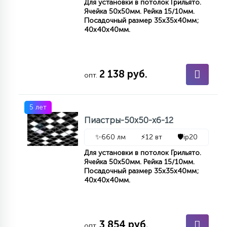
Для установки в потолок Грильято.
Ячейка 50x50мм. Рейка 15/10мм.
Посадочный размер 35x35x40мм;
11
40x40x40мм.
УЛИЧНЫЕ ЕЛИ
4
ИНТЕРЬЕРНЫЕ ЕЛИ
2 138 руб.
опт.
12
5 лет
КОМПЛЕКТЫ ДЛЯ ЕЛЕЙ
Пиастры-50х50-х6-12
✨
660 лм
⚡
12 вт
🛡️
ip20
4
ВИДЕО ЗАНАВЕСЫ
Для установки в потолок Грильято.
Ячейка 50x50мм. Рейка 15/10мм.
Посадочный размер 35x35x40мм;
40x40x40мм.
524
ПРАЗДНИЧНЫЕ ФИГУРЫ-
ФОНАРИКИ
4
3 854 руб.
КОСМЕТОЛОГИЧЕСКИЕ
опт.